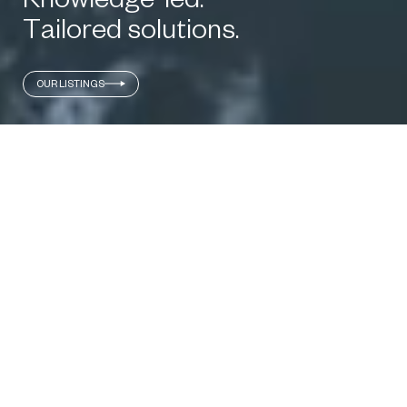
K
n
o
w
l
e
d
g
e
-
l
e
d
.
T
a
i
l
o
r
e
d
s
o
l
u
t
i
o
n
s
.
OUR LISTINGS
S
i
l
o
R
e
a
l
E
s
t
a
t
e
u
n
d
e
r
s
t
a
n
d
s
t
h
a
t
b
u
y
i
n
g
a
n
d
s
e
l
l
i
n
g
p
r
o
p
e
r
t
y
i
s
s
o
m
u
c
h
m
o
r
e
t
h
a
n
a
t
r
a
n
s
a
c
t
i
o
n
.
O
u
r
m
i
s
s
i
o
n
i
s
t
o
p
r
o
v
i
d
e
a
n
e
x
c
e
p
t
i
o
n
a
l
s
e
r
v
i
c
e
e
x
p
e
r
i
e
n
c
e
f
o
r
N
e
w
Z
e
a
l
a
n
d
'
s
r
e
a
l
e
s
t
a
t
e
m
a
r
k
e
t
,
t
h
r
o
u
g
h
t
h
e
d
e
l
i
v
e
r
y
o
f
t
a
i
l
o
r
e
d
c
a
m
p
a
i
g
n
s
t
h
a
t
d
e
l
i
v
e
r
s
v
a
l
u
e
f
o
r
b
o
t
h
v
e
n
d
o
r
s
a
n
d